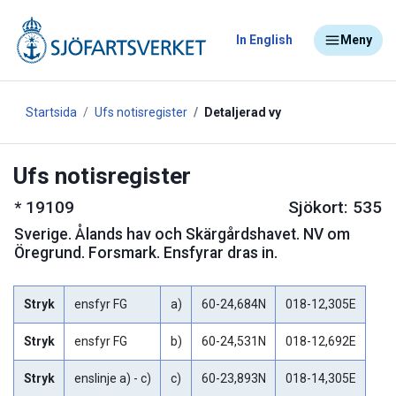
In English
Meny
Startsida
Ufs notisregister
Detaljerad vy
Ufs notisregister
*
19109
Sjökort: 535
Sverige
.
Ålands hav och Skärgårdshavet. NV om
Öregrund. Forsmark. Ensfyrar dras in.
Stryk
ensfyr FG
a)
60-24,684N
018-12,305E
Stryk
ensfyr FG
b)
60-24,531N
018-12,692E
Stryk
enslinje a) - c)
c)
60-23,893N
018-14,305E