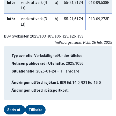
Inför
vindkraftverk (R
a)
55-21,717N
013-09,538E
Lt)
Inför
vindkraftverk (R
b)
55-21,617N
013-09,273E
Lt)
BSP Sydkusten 2025/s03, s05, s06, s25, s26, s53
Trelleborgs hamn. Publ. 26 feb. 2025
Typ av notis:
Verkställighet/Underrättelse
Notisen publicerad i Ufshäfte:
2025:1056
Situationstid:
2025-01-24 — Tills vidare
Ändringen utförd i sjökort:
839 Ed:14.0, 921 Ed:15.0
Ändringen utförd i båtsportkort:
Skriv ut
Tillbaka