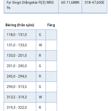
Fyr Singö Stångskär Fl(3) WRG
60-11,688N
018-47,600E
9s
Bäring (från sjön)
Färg
118,0 - 131,0
G
131,0 - 133,0
W
133,0 - 201,0
R
201,0 - 245,0
G
245,0 - 294,0
R
294,0 - 313,5
G
313,5 - 319,3
W
319,3 - 322,0
R