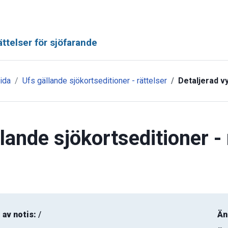
ttelser för sjöfarande
ida
Ufs gällande sjökortseditioner - rättelser
Detaljerad v
lande sjökortseditioner - 
 av notis:
/
Än