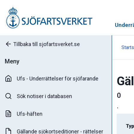
Underrä
Tillbaka till sjofartsverket.se
Starts
Meny
Gäl
Ufs - Underrättelser för sjöfarande
0
Sök notiser i databasen
.
Ufs-häften
Typ
Gällande sjökortseditioner - rättelser