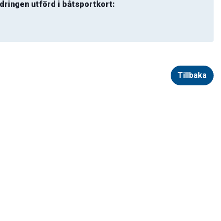
dringen utförd i båtsportkort:
Tillbaka