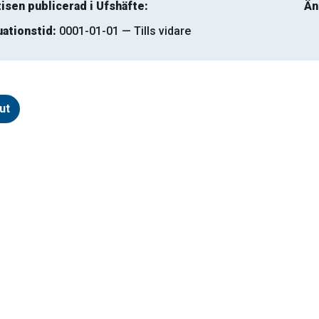
isen publicerad i Ufshäfte:
Än
uationstid:
0001-01-01 — Tills vidare
ut