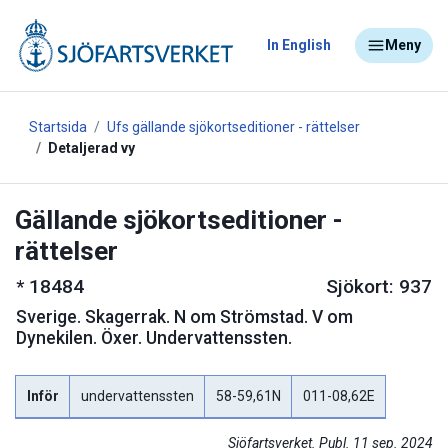
In English
Meny
Startsida
Ufs gällande sjökortseditioner - rättelser
Detaljerad vy
Gällande sjökortseditioner -
rättelser
*
18484
Sjökort: 937
Sverige
.
Skagerrak. N om Strömstad. V om
Dynekilen. Öxer. Undervattenssten.
Inför
undervattenssten
58-59,61N
011-08,62E
Sjöfartsverket. Publ. 11 sep. 2024